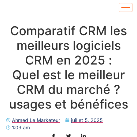
C
o
m
p
a
r
a
t
i
f
C
R
M
l
e
s
m
e
i
l
l
e
u
r
s
l
o
g
i
c
i
e
l
s
C
R
M
e
n
2
0
2
5
:
Q
u
e
l
e
s
t
l
e
m
e
i
l
l
e
u
r
C
R
M
d
u
m
a
r
c
h
é
?
u
s
a
g
e
s
e
t
b
é
n
é
f
i
c
e
s
Ahmed Le Marketeur
juillet 5, 2025
1:09 am