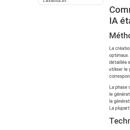
Comm
IA é
Métho
La créatio
optimaux. 
détaillée 
utiliser l
correspon
La phase d
le générat
la générat
La plupart
Techn