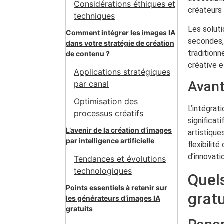
Considérations éthiques et
créateurs
techniques
Les soluti
Comment intégrer les images IA
secondes,
dans votre stratégie de création
traditionn
de contenu ?
créative e
Applications stratégiques
Avant
par canal
Optimisation des
L’intégrat
processus créatifs
significat
L’avenir de la création d’images
artistique
par intelligence artificielle
flexibilit
d’innovati
Tendances et évolutions
technologiques
Quels
Points essentiels à retenir sur
gratu
les générateurs d’images IA
gratuits