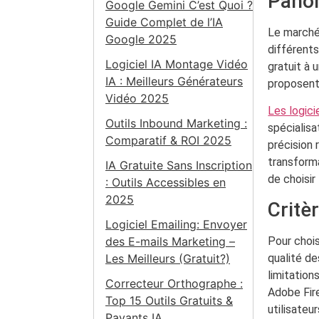
Panor
Google Gemini C’est Quoi ?
Guide Complet de l’IA
Le marché
Google 2025
différent
Logiciel IA Montage Vidéo
gratuit à
IA : Meilleurs Générateurs
proposent
Vidéo 2025
Les logicie
Outils Inbound Marketing :
spécialisa
Comparatif & ROI 2025
précision 
transforma
IA Gratuite Sans Inscription
de choisir
: Outils Accessibles en
2025
Critè
Logiciel Emailing: Envoyer
des E-mails Marketing –
Pour chois
Les Meilleurs (Gratuit?)
qualité de
limitatio
Correcteur Orthographe :
Adobe Fire
Top 15 Outils Gratuits &
utilisateu
Payants IA