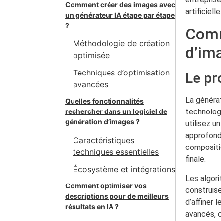
Comment créer des images avec
artificielle
un générateur IA étape par étape
?
Comm
Méthodologie de création
d’im
optimisée
Techniques d’optimisation
Le pr
avancées
La généra
Quelles fonctionnalités
rechercher dans un logiciel de
technologi
génération d’images ?
utilisez u
approfondi
Caractéristiques
compositio
techniques essentielles
finale.
Écosystème et intégrations
Les algor
Comment optimiser vos
construise
descriptions pour de meilleurs
d’affiner 
résultats en IA ?
avancés, 