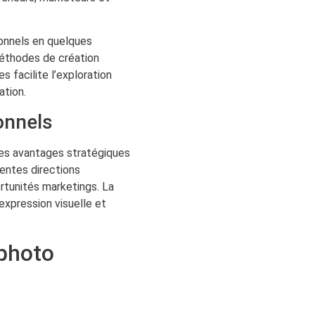
ionnels en quelques
méthodes de création
s facilite l’exploration
ation.
onnels
 des avantages stratégiques
rentes directions
ortunités marketings. La
’expression visuelle et
 photo