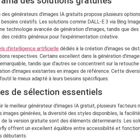
ama des solutions gratuites
 des générateurs d’images IA gratuits propose plusieurs optio
s besoins créatifs. Les solutions comme DALL-E 3 via Bing Imag
 une technologie avancée de génération d’images, tandis que de
 des crédits généreux pour l’expérimentation créative.
ls d’intelligence artificielle
dédiés à la création d’images se dist
tions respectives. Certains excellent dans la génération d’image
remarquable, tandis que d’autres se concentrent sur la retouche 
tion d’images existantes en images de référence. Cette diversi
 l’outil le mieux adapté à leurs besoins spécifiques.
res de sélection essentiels
ir le meilleur générateur d’images IA gratuit, plusieurs facteurs 
s images générées, la diversité des styles disponibles, la facilité 
ns de la version gratuite sont des éléments déterminants. Les 
fly offrent un excellent équilibre entre accessibilité et fonction
rs débutants.