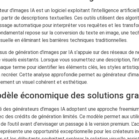
eur d’images IA est un logiciel exploitant l’intelligence artificie
à partir de descriptions textuelles. Ces outils utilisent des algo
issage automatique pour interpréter vos requêtes et les transfo
ondamental repose sur la conversion du texte en image, une tec
isuelle en éliminant les barrières techniques traditionnelles.
sus de génération d’images par IA s’appuie sur des réseaux de n
e visuels existants. Lorsque vous soumettez une description, l’inte
aque terme pour identifier les éléments clés, les styles artisti
à recréer. Cette analyse approfondie permet au générateur d’i
vement un visuel cohérent et esthétique.
dèle économique des solutions gra
té des générateurs d’images IA adoptent une approche freemiu
ec des crédits de génération limités. Ce modèle permet aux utili
de l’outil avant d’envisager un passage à la version premium. L’a
représente une opportunité exceptionnelle pour les créateurs i
s et les débutants souhaitant explorer la création visuelle assis