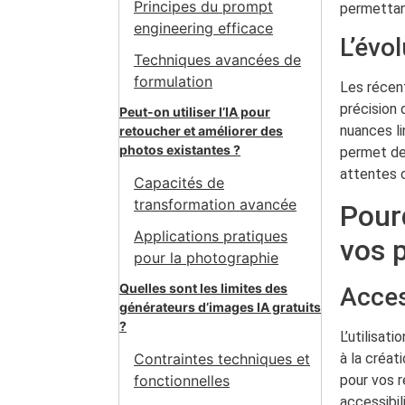
Principes du prompt
permettant
engineering efficace
L’évo
Techniques avancées de
formulation
Les récent
précision
Peut-on utiliser l’IA pour
nuances li
retoucher et améliorer des
photos existantes ?
permet de
attentes c
Capacités de
transformation avancée
Pour
Applications pratiques
vos p
pour la photographie
Quelles sont les limites des
Acces
générateurs d’images IA gratuits
?
L’utilisat
à la créat
Contraintes techniques et
pour vos 
fonctionnelles
accessibil