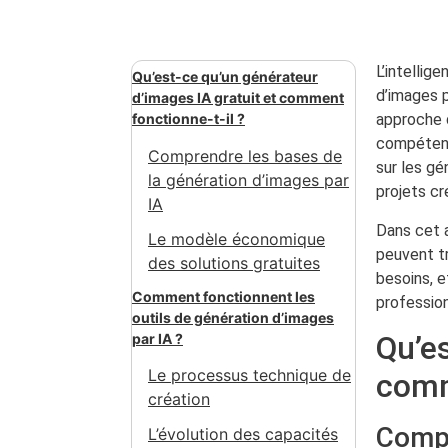
L’intellig
Qu’est-ce qu’un générateur
d’images p
d’images IA gratuit et comment
fonctionne-t-il ?
approche 
compétenc
Comprendre les bases de
sur les gé
la génération d’images par
projets cr
IA
Dans cet a
Le modèle économique
peuvent tr
des solutions gratuites
besoins, 
Comment fonctionnent les
profession
outils de génération d’images
Qu’e
par IA ?
Le processus technique de
comm
création
Compr
L’évolution des capacités