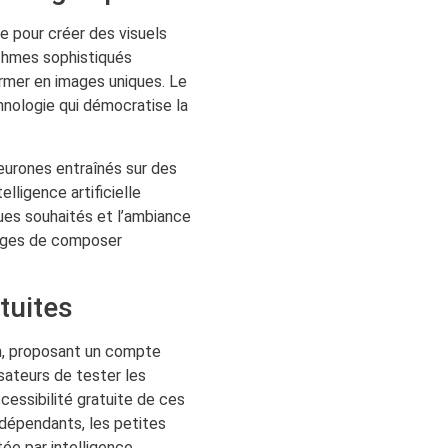
lle pour créer des visuels
rithmes sophistiqués
rmer en images uniques. Le
hnologie qui démocratise la
eurones entraînés sur des
lligence artificielle
ques souhaités et l’ambiance
mages de composer
tuites
m, proposant un compte
sateurs de tester les
ccessibilité gratuite de ces
ndépendants, les petites
tée par intelligence