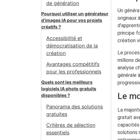
de génération
Un générat
Pourquoi utiliser un générateur
originaux 
d’images IA pour vos projets
d’apprent
créatifs ?
principe f
Accessibilité et
création v
démocratisation de la
Le proces
création
millions d
Avantages compétitifs
analyse ch
pour les professionnels
générale 
Quels sont les meilleurs
progressi
logiciels IA photo gratuits
Le mo
disponibles ?
Panorama des solutions
La majori
gratuites
gratuit av
capacités 
Critères de sélection
solutions 
essentiels
entreprise