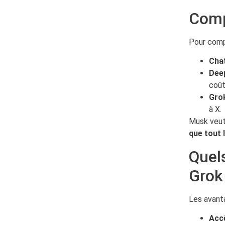
Comp
Pour comp
Cha
Dee
coût
Grok
à X.
Musk veu
que tout 
Quels
Grok 
Les avanta
Acc