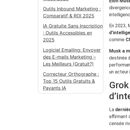
Elon Mus
divergence
Outils Inbound Marketing :
intelligen
Comparatif & ROI 2025
IA Gratuite Sans Inscription
En 2023, 
: Outils Accessibles en
d’intellig
2025
comme
C
Logiciel Emailing: Envoyer
Musk a me
des E-mails Marketing –
destinée à
Les Meilleurs (Gratuit?)
performanc
un acteur
Correcteur Orthographe :
Top 15 Outils Gratuits &
Grok 
Payants IA
d’int
La
derniè
affirmant
censée ri