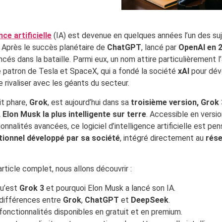
nce artificielle
(IA) est devenue en quelques années l’un des suj
 Après le succès planétaire de
ChatGPT
, lancé par
OpenAI en 
ncés dans la bataille. Parmi eux, un nom attire particulièrement l
re patron de Tesla et SpaceX, qui a fondé la société
xAI
pour dév
 rivaliser avec les géants du secteur.
it phare,
Grok
, est aujourd’hui dans sa
troisième version, Grok 
A Elon Musk la plus intelligente sur terre
. Accessible en versi
onnalités avancées, ce logiciel d’intelligence artificielle est 
ionnel développé par sa société
, intégré directement au
rése
rticle complet, nous allons découvrir :
u’est
Grok 3
et pourquoi Elon Musk a lancé son IA.
différences entre
Grok
,
ChatGPT
et
DeepSeek
.
fonctionnalités disponibles en gratuit et en premium.