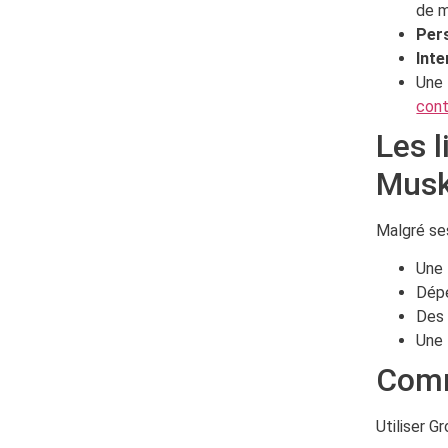
de m
Per
Inte
Une
con
Les l
Mus
Malgré ses
Une
Dép
Des 
Une
Comm
Utiliser G