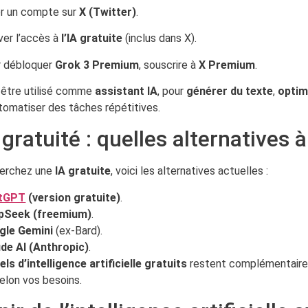
r un compte sur
X (Twitter)
.
ver l’accès à
l’IA gratuite
(inclus dans X).
r débloquer
Grok 3 Premium
, souscrire à
X Premium
.
 être utilisé comme
assistant IA
, pour
générer du texte
,
optim
tomatiser des tâches répétitives.
 gratuité : quelles alternatives 
herchez une
IA gratuite
, voici les alternatives actuelles :
tGPT
(version gratuite)
.
pSeek (freemium)
.
gle Gemini
(ex-Bard).
de AI (Anthropic)
.
iels d’intelligence artificielle gratuits
restent complémentaire
elon vos besoins.