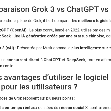
araison Grok 3 vs ChatGPT vs
rendre la place de Grok, il faut comparer les
meilleurs logiciels
tGPT (OpenAI)
: Le plus connu, lancé en 2022, utilisé par des mil
pSeek
: Une
IA générative créée par une startup chinoise
, c
.
 3 (xAI)
: Présentée par Musk comme la
plus intelligente sur 
t un
concurrent direct
à
ChatGPT et DeepSeek
, tout en affi
le reste
.
 avantages d’utiliser le logicie
pour les utilisateurs ?
ges de Grok reposent sur plusieurs points :
ès en temps réel
aux données du
réseau social X
, contrairem