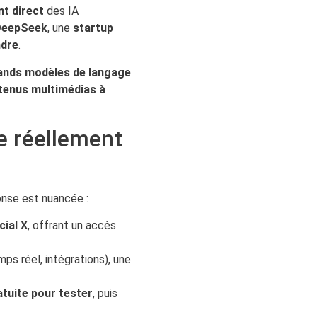
nt direct
des IA
DeepSeek
, une
startup
ndre
.
rands modèles de langage
ntenus multimédias à
e réellement
onse est nuancée :
cial X
, offrant un accès
ps réel, intégrations), une
atuite pour tester
, puis