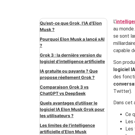
L’
intellige
Qu’est-ce que Grok, l’IA d’Elon
au monde.
Musk ?
se sont la
Pourquoi Elon Musk a lancé xAI
milliardai
?
capable de
Grok 3 : la dernière version du
logiciel d’intelligence artificielle
Son produ
logiciel I
IA gratuite ou payante ? Que
des foncti
propose réellement Grok ?
conversat
Comparaison Grok 3 vs
Twitter).
ChatGPT vs DeepSeek
Dans cet a
Quels avantages d’utiliser le
logiciel IA Elon Musk Grok pour
Ce q
les utilisateurs ?
Les 
Les limites de l’intelligence
Les 
artificielle d’Elon Musk