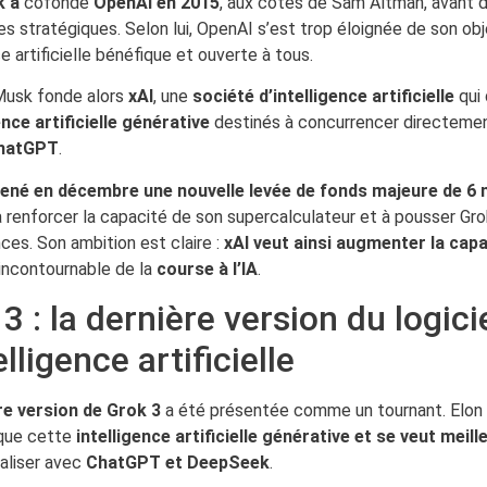
k a
cofondé
OpenAI en 2015
, aux côtés de Sam Altman, avant de
s stratégiques. Selon lui, OpenAI s’est trop éloignée de son objec
ce artificielle bénéfique et ouverte à tous.
Musk fonde alors
xAI
, une
société d’intelligence artificielle
qui
ence artificielle générative
destinés à concurrencer directeme
hatGPT
.
né en décembre une nouvelle levée de fonds majeure de 6 mi
 renforcer la capacité de son supercalculateur et à pousser Gro
es. Son ambition est claire :
xAI veut ainsi augmenter la capa
 incontournable de la
course à l’IA
.
3 : la dernière version du logici
elligence artificielle
re version de Grok 3
a été présentée comme un tournant. Elo
 que cette
intelligence artificielle générative et se veut meill
valiser avec
ChatGPT et DeepSeek
.