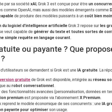
e par sa société
xAI
, Grok 3 est conçue pour être
un concurre
nes comme OpenAI, mais aussi des modèles émergents comme
capable
de produire des modèles puissants à un
coût bien moi
 du logiciel d’intelligence artificielle
Grok 3 repose sur
les g
se veut capable de
générer du texte et toutes sortes de co
une simple requête en langage courant
.
ratuite ou payante ? Que propos
 ?
d’utilisateurs se demandent si Grok est une
IA gratuite
. La rép
version gratuite
de Grok est disponible, intégrée au
réseau so
que au
robot conversationnel
.
 des fonctionnalités avancées (personnalisation, données en tem
sion premium
est proposée via l’abonnement
X Premium
.
sk reprend le modèle économique de ses concurrents : une
IA gr
on payante pour optimiser
son usage.