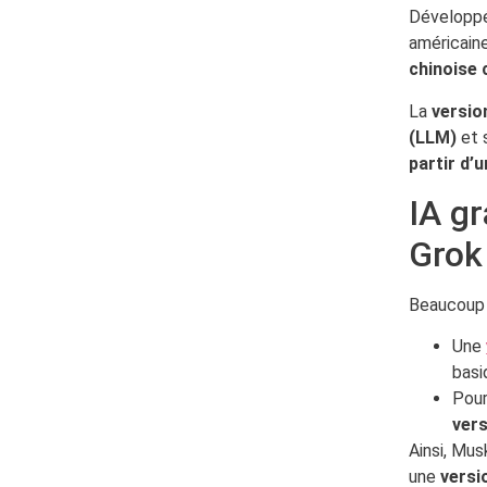
Développé
américai
chinoise 
La
version
(LLM)
et 
partir d’
IA g
Grok
Beaucoup 
Une
basi
Pour
ver
Ainsi, Mu
une
versi