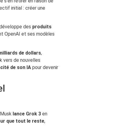
 s’en retirer en raison de
tif initial : créer une
 développe des
produits
nt OpenAI et ses modèles
lliards de dollars
,
k vers de nouvelles
cité de son IA
pour devenir
el
n Musk
lance Grok 3
en
eur que tout le reste
,