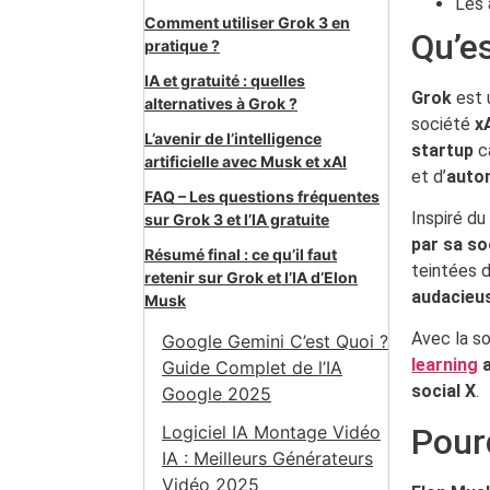
Les 
Comment utiliser Grok 3 en
Qu’es
pratique ?
IA et gratuité : quelles
Grok
est
alternatives à Grok ?
société
x
L’avenir de l’intelligence
startup
c
artificielle avec Musk et xAI
et d’
auto
FAQ – Les questions fréquentes
Inspiré du
sur Grok 3 et l’IA gratuite
par sa so
Résumé final : ce qu’il faut
teintées d
retenir sur Grok et l’IA d’Elon
audacieu
Musk
Avec la s
Google Gemini C’est Quoi ?
learning
a
Guide Complet de l’IA
social X
.
Google 2025
Logiciel IA Montage Vidéo
Pour
IA : Meilleurs Générateurs
Vidéo 2025