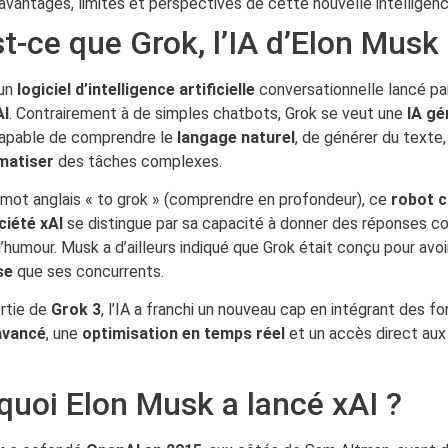
avantages, limites et perspectives de cette nouvelle intelligence 
t-ce que Grok, l’IA d’Elon Musk
 un
logiciel d’intelligence artificielle
conversationnelle lancé p
AI
. Contrairement à de simples chatbots, Grok se veut une
IA gé
apable de comprendre le
langage naturel
, de générer du texte
matiser
des tâches complexes.
 mot anglais « to grok » (comprendre en profondeur), ce
robot c
ciété xAI
se distingue par sa capacité à donner des réponses co
’humour. Musk a d’ailleurs indiqué que Grok était conçu pour avo
se
que ses concurrents.
ortie de
Grok 3
, l’IA a franchi un nouveau cap en intégrant des f
vancé
, une
optimisation en temps réel
et un accès direct au
quoi Elon Musk a lancé xAI ?