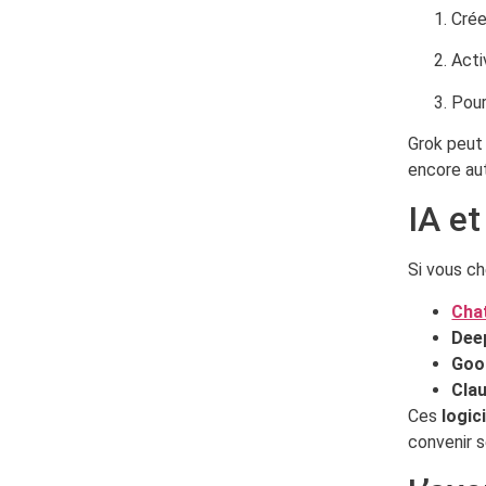
Crée
Acti
Pou
Grok peut
encore au
IA et
Si vous c
Cha
Dee
Goo
Clau
Ces
logic
convenir s