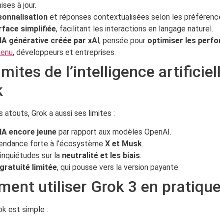
ises à jour.
sonnalisation
et réponses contextualisées selon les préférence
rface simplifiée
, facilitant les interactions en langage naturel.
IA générative créée par xAI
, pensée pour
optimiser les perf
tenu
, développeurs et entreprises.
imites de l’intelligence artificiel
k
 atouts, Grok a aussi ses limites :
IA encore jeune
par rapport aux modèles OpenAI.
endance forte à l’écosystème
X et Musk
.
inquiétudes sur la
neutralité et les biais
.
gratuité limitée
, qui pousse vers la version payante.
ent utiliser Grok 3 en pratique
rok est simple :