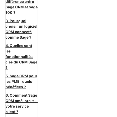
différence entre
Sage CRM et Sage
100 ?
3. Pourquoi
choisir un logiciel
CRM connecté
comme Sage ?
4. Quelles sont
les
fonctionnalités
clés du CRM Sage
?
5. Sage CRM pour
les PME : quels
bénéfices ?
6. Comment Sage
CRM améliore-t-il
votre service
client ?